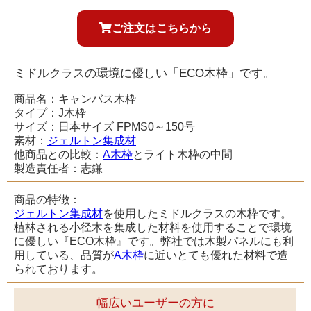
ご注文はこちらから
ミドルクラスの環境に優しい「ECO木枠」です。
商品名：キャンバス木枠
タイプ：J木枠
サイズ：日本サイズ FPMS0～150号
素材：
ジェルトン集成材
他商品との比較：
A木枠
とライト木枠の中間
製造責任者：志鎌
商品の特徴：
ジェルトン集成材
を使用したミドルクラスの木枠です。
植林される小径木を集成した材料を使用することで環境
に優しい『ECO木枠』です。弊社では木製パネルにも利
用している、品質が
A木枠
に近いとても優れた材料で造
られております。
幅広いユーザーの方に