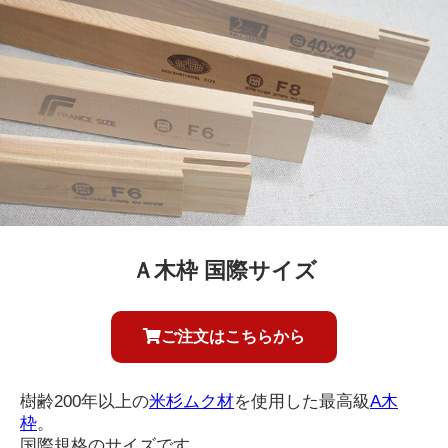
Ａ木枠 国際サイズ
ご注文はこちらから
樹齢200年以上の
米杉ムク材
を使用した最高級
A木
枠
。
国際規格のサイズです。