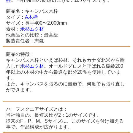
枠
。当社独自の長短辺比が2：1のサイズです。
商品名：キャンバス木枠
タイプ：
A木枠
サイズ：長手400〜2,000mm
素材：
米杉ムク材
他商品との比較：最高級
製造責任者：志鎌
商品の特徴：
キャンバス木枠といえば杉材、それもカナダ北米から輸
入した
米杉ムク材
。オールドグロスと呼ばれる樹齢200
年以上の木材の中から最適な部分20％を使用していま
す。
また、キャンバスを張るのに最適で、何度でも張り直し
ができます。
ハーフスクエアサイズとは：
当社独自の、長短辺比が2：1のサイズです。
従来のF、P、M、Sサイズに、このサイズを付け加える
事で、作品構成が広がります。