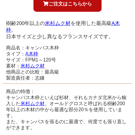
ご注文はこちらから
樹齢200年以上の
米杉ムク材
を使用した最高級
A木
枠
。
日本サイズと少し異なるフランスサイズです。
商品名：キャンバス木枠
タイプ：
A木枠
サイズ：FPM1～120号
素材：
米杉ムク材
他商品との比較：最高級
製造責任者：志鎌
商品の特徴：
キャンバス木枠といえば杉材、それもカナダ北米から輸
入した
米杉ムク材
。オールドグロスと呼ばれる樹齢200
年以上の木材の中から最適な部分20％を使用していま
す。
また、キャンバスを張るのに最適で、何度でも張り直し
ができます。