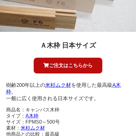
Ａ木枠 日本サイズ
ご注文はこちらから
樹齢200年以上の
米杉ムク材
を使用した最高級
A木
枠
。
一般に広く使用される日本サイズです。
商品名：キャンバス木枠
タイプ：
A木枠
サイズ：FPMS0～500号
素材：
米杉ムク材
他商品との比較：最高級