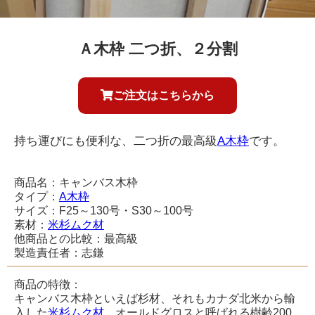
Ａ木枠 二つ折、２分割
ご注文はこちらから
持ち運びにも便利な、二つ折の最高級
A木枠
です。
商品名：キャンバス木枠
タイプ：
A木枠
サイズ：F25～130号・S30～100号
素材：
米杉ムク材
他商品との比較：最高級
製造責任者：志鎌
商品の特徴：
キャンバス木枠といえば杉材、それもカナダ北米から輸
入した
米杉ムク材
。オールドグロスと呼ばれる樹齢200