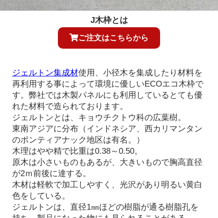
J木枠とは
ご注文はこちらから
ジェルトン集成材
使用、小径木を集成したり材料を
再利用する事によって環境に優しいECOエコ木枠で
す。弊社では木製パネルにも利用しているとても優
れた材料で造られております。
ジェルトンとは、キョウチクトウ科の広葉樹。
東南アジアに分布（インドネシア、西カリマンタン
のポンティアナック地区は有名。）
木理はやや精で比重は0.38～0.50。
原木は小さいものもあるが、大きいもので胸高直径
が2ｍ前後に達する。
木材は軽軟で加工しやすく、光沢があり明るい黄白
色をしている。
ジェルトンは、直径1㎜ほどの樹脂が通る樹脂孔を