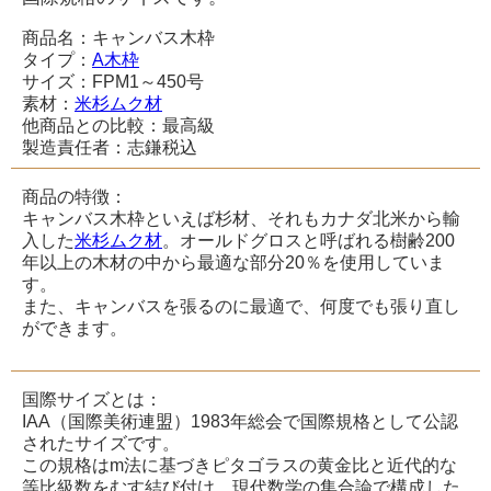
商品名：キャンバス木枠
タイプ：
A木枠
サイズ：FPM1～450号
素材：
米杉ムク材
他商品との比較：最高級
製造責任者：志鎌税込
商品の特徴：
キャンバス木枠といえば杉材、それもカナダ北米から輸
入した
米杉ムク材
。オールドグロスと呼ばれる樹齢200
年以上の木材の中から最適な部分20％を使用していま
す。
また、キャンバスを張るのに最適で、何度でも張り直し
ができます。
国際サイズとは：
IAA（国際美術連盟）1983年総会で国際規格として公認
されたサイズです。
この規格はm法に基づきピタゴラスの黄金比と近代的な
等比級数をむす結び付け、現代数学の集合論で構成した